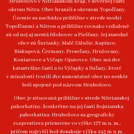
Hruboňovo v Nitrianskom kraji, v severnej časti
okresu Nitra. Obec hraničí s okresom Topoľčany.
Územie sa nachádza približne v strede medzi
Topoľčanmi a Nitrou a približne rovnako vzdialené
sú od nej aj mestá Hlohovec a Piešťany. Jej susedné
obce sú Šurianky, Malé Zálužie, Kapince,
Biskupová, Čermany, Preseľany, Hrušovany,
Koniarovce a Výčapy Opatovce. Obec má dve
katastrálne časti a to Výčapky a Suľany, ktoré
v minulosti tvorili dve samostatné obce no neskôr
boli spojené pod názvom Hruboňovo.
Obec je situovaná približne v strede Nitrianskej
pahorkatiny, konkrétne na jej časti Bojnianska
pahorkatina. Hruboňovo sa geograficky
rozprestiera priemerne vo výške 177 m n. m.,
pričom najvyšší bod dosahuje výšku 245 m n.m.