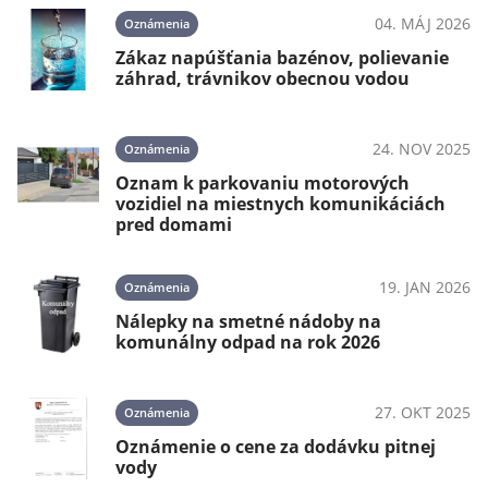
024
04. MÁJ 2026
Oznámenia
Zákaz napúšťania bazénov, polievanie
záhrad, trávnikov obecnou vodou
024
24. NOV 2025
Oznámenia
OV
Oznam k parkovaniu motorových
vozidiel na miestnych komunikáciách
pred domami
19. JAN 2026
Oznámenia
Nálepky na smetné nádoby na
komunálny odpad na rok 2026
27. OKT 2025
Oznámenia
Oznámenie o cene za dodávku pitnej
vody