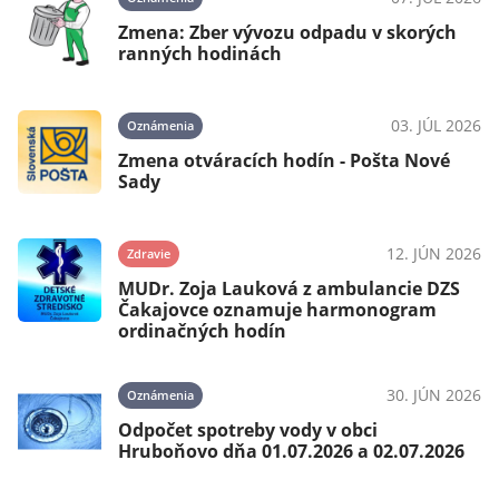
Zmena: Zber vývozu odpadu v skorých
ranných hodinách
025
03. JÚL 2026
Oznámenia
Zmena otváracích hodín - Pošta Nové
Sady
025
12. JÚN 2026
Zdravie
MUDr. Zoja Lauková z ambulancie DZS
Čakajovce oznamuje harmonogram
ordinačných hodín
024
30. JÚN 2026
Oznámenia
Odpočet spotreby vody v obci
Hruboňovo dňa 01.07.2026 a 02.07.2026