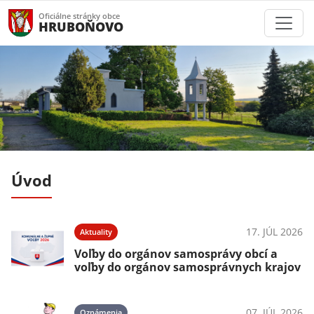
Oficiálne stránky obce
HRUBOŇOVO
Úvod
025
17. JÚL 2026
Aktuality
Voľby do orgánov samosprávy obcí a
voľby do orgánov samosprávnych krajov
025
07. JÚL 2026
Oznámenia