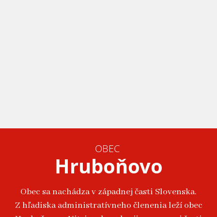
OBEC
Hruboňovo
Obec sa nachádza v západnej časti Slovenska.
Z hľadiska administratívneho členenia leží obec