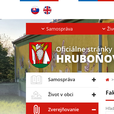
Samospráva
Živ
Oficiálne stránky
HRUBOŇO
Samospráva
Fa
Život v obci
Hľad
Zverejňovanie