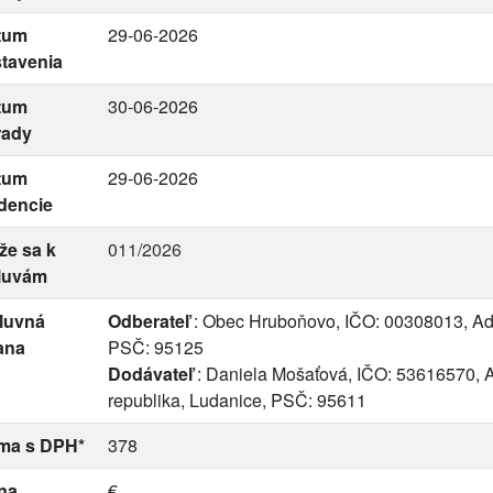
tum
29-06-2026
tavenia
tum
30-06-2026
rady
tum
29-06-2026
dencie
že sa k
011/2026
luvám
luvná
Odberateľ
: Obec Hruboňovo, IČO: 00308013, Ad
ana
PSČ: 95125
Dodávateľ
: Daniela Mošaťová, IČO: 53616570, A
republika, Ludanice, PSČ: 95611
ma s DPH*
378
na
€