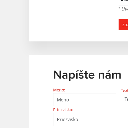
*
Uve
zo
Napíšte nám
Meno:
Tex
Priezvisko: