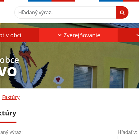
Hľadaný výraz...
ot v obci
Zverejňovanie
 obce
VO
Faktúry
ktúry
aný výraz:
Hľadať v: