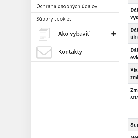
Ochrana osobných údajov
Dá
vys
Súbory cookies
Dá
Ako vybaviť
úh
Dá
Kontakty
evi
Via
zm
Zm
str
Su
Me