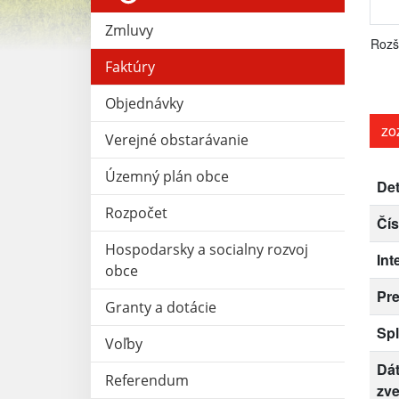
Zmluvy
Rozš
Faktúry
Objednávky
zo
Verejné obstarávanie
Územný plán obce
Det
Rozpočet
Čís
Hospodarsky a socialny rozvoj
Int
obce
Pr
Granty a dotácie
Spl
Voľby
Dá
Referendum
zve