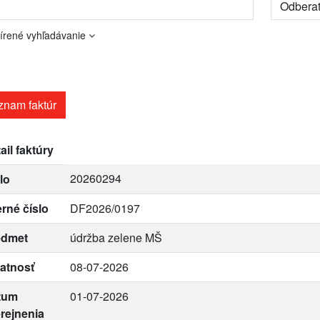
írené vyhľadávanie
znam faktúr
ail faktúry
20260294
lo
erné číslo
DF2026/0197
edmet
údržba zelene MŠ
atnosť
08-07-2026
tum
01-07-2026
rejnenia