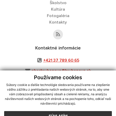
Školstvo
Kultúra
Fotogaléria
Kontakty
Kontaktné informácie
+421 37 789 60 65
obechrubonovo@hrubonovo.sk
Používame cookies
Súbory cookie a ďalšie technológie sledovania používame na zlepšenie
vášho zážitku z prehliadania našich webových stránok, na to, aby sme
využite možnosť získavania aktuálnych informácií s využitím RSS
,
vám zobrazovali prispôsobený obsah a cielené reklamy, na analýzu
CMS systém (redakčný) systém ECHELON 2,
návštevnosti našich webových stránok a na pochopenie toho, odkiaľ naši
Mapa stránok
,
web portál
,
návštevníci prichádzajú.
webhosting
,
webex.digital, s.r.o.
,
domény
,
registrácia domény
,
spoločnosť webex.digital, s.r.o.
,
technický prevádzkovateľ
SÚHLASÍM