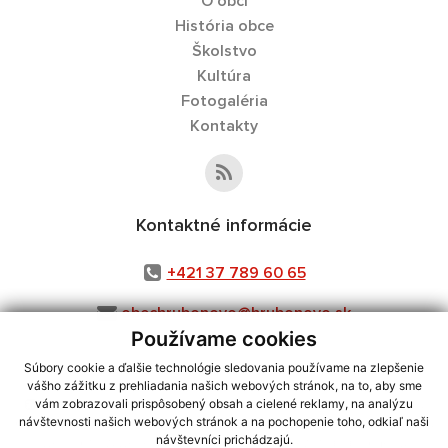
O obci
História obce
Školstvo
Kultúra
Fotogaléria
Kontakty
Kontaktné informácie
+421 37 789 60 65
obechrubonovo@hrubonovo.sk
Používame cookies
Súbory cookie a ďalšie technológie sledovania používame na zlepšenie
vášho zážitku z prehliadania našich webových stránok, na to, aby sme
využite možnosť získavania aktuálnych informácií s využitím RSS
,
vám zobrazovali prispôsobený obsah a cielené reklamy, na analýzu
CMS systém (redakčný) systém ECHELON 2,
návštevnosti našich webových stránok a na pochopenie toho, odkiaľ naši
Mapa stránok
,
web portál
,
návštevníci prichádzajú.
webhosting
,
webex.digital, s.r.o.
,
domény
,
registrácia domény
,