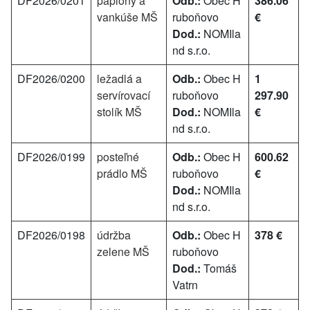
DF2026/0201
paplóny a
Odb.:
Obec H
386.06
vankúše MŠ
ruboňovo
€
Dod.:
NOMIla
nd s.r.o.
DF2026/0200
ležadlá a
Odb.:
Obec H
1
servírovací
ruboňovo
297.90
stolík MŠ
Dod.:
NOMIla
€
nd s.r.o.
DF2026/0199
posteľné
Odb.:
Obec H
600.62
prádlo MŠ
ruboňovo
€
Dod.:
NOMIla
nd s.r.o.
DF2026/0198
údržba
Odb.:
Obec H
378 €
zelene MŠ
ruboňovo
Dod.:
Tomáš
Vatrn