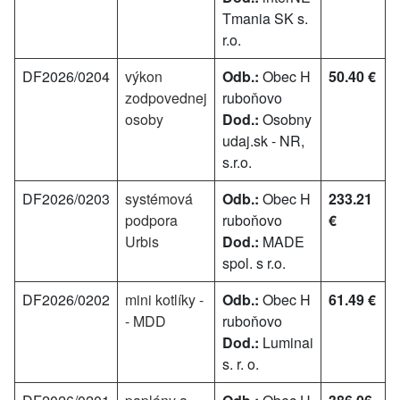
Tmania SK s.
r.o.
DF2026/0204
výkon
Odb.:
Obec H
50.40 €
zodpovednej
ruboňovo
osoby
Dod.:
Osobny
udaj.sk - NR,
s.r.o.
DF2026/0203
systémová
Odb.:
Obec H
233.21
podpora
ruboňovo
€
Urbis
Dod.:
MADE
spol. s r.o.
DF2026/0202
mini kotlíky -
Odb.:
Obec H
61.49 €
- MDD
ruboňovo
Dod.:
Luminai
s. r. o.