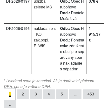
DF2026/0197
údržba
Odb.:
Obec H
378 €
zelene MŠ
ruboňovo
Dod.:
Daniela
Mošaťová
DF2026/0196
nakladanie s
Odb.:
Obec H
1
TKO,
ruboňovo
915.37
zák.popl.
Dod.:
Ponitria
€
ELWIS
nske združeni
e obcí pre sep
arovaný zber
a nakladanie
s odpadm1
*
Uvedená cena je konečná. Ak je dodávateľ platcom
DPH, cena je vrátane DPH.
1
2
3
4
5
...
453
»