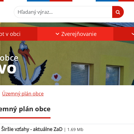
Hľadaný výraz...
ot v obci
Zverejňovanie
 obce
VO
Územný plán obce
emný plán obce
Širšie vzťahy - aktuálne ZaD
| 1.69 Mb