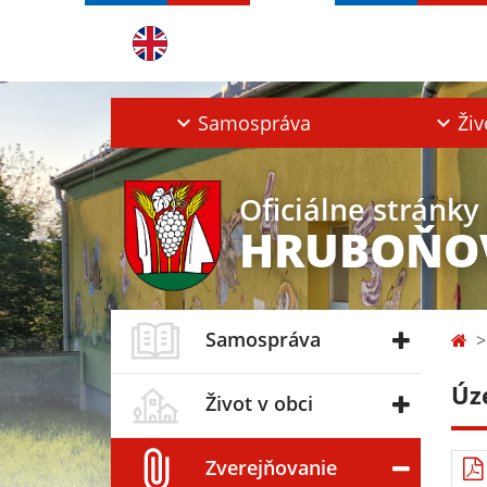
Samospráva
Živ
Oficiálne stránky
HRUBOŇO
Samospráva
Úz
Život v obci
Zverejňovanie