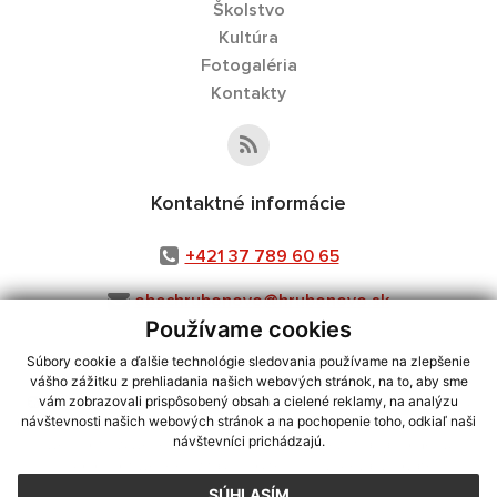
Školstvo
Kultúra
Fotogaléria
Kontakty
Kontaktné informácie
+421 37 789 60 65
obechrubonovo@hrubonovo.sk
Používame cookies
Súbory cookie a ďalšie technológie sledovania používame na zlepšenie
vášho zážitku z prehliadania našich webových stránok, na to, aby sme
využite možnosť získavania aktuálnych informácií s využitím RSS
,
vám zobrazovali prispôsobený obsah a cielené reklamy, na analýzu
CMS systém (redakčný) systém ECHELON 2,
návštevnosti našich webových stránok a na pochopenie toho, odkiaľ naši
Mapa stránok
,
web portál
,
návštevníci prichádzajú.
webhosting
,
webex.digital, s.r.o.
,
domény
,
registrácia domény
,
spoločnosť webex.digital, s.r.o.
,
technický prevádzkovateľ
SÚHLASÍM