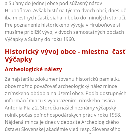
a Suľany do jednej obce pod súčasný názov
Hruboňovo. Avšak história týchto dvoch obcí, dnes už
iba miestnych častí, siaha hlboko do minulých storočí.
Pre poznanenie historického vývoja v Hruboňove si
musíme priblížiť vývoj v dvoch samostatných obciach
Výčapky a Suľany do roku 1960.
Historický vývoj obce - miestna časť
Výčapky
Archeologické nálezy
Za najstaršiu zdokumentovanú historickú pamiatku
obce možno považovať archeologický nález mince
z rímskeho obdobia na území obce. Podľa dostupných
informácií mincu s vyobrazením rímskeho cisára
Antonia Pia z 2. Storočia našiel neznámy výčapský
roľník počas poľnohospodárskych prác v roku 1958.
Nájdená minca je dnes v depozite Archeologického
ústavu Slovenskej akadémie vied resp. Slovenského