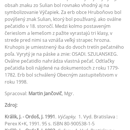
obsah znaku zo Sulian bol rovnako vhodný aj na
symbolizovanie Výčapiek. Za erb obce Hruboňovo bol
povýšený znak Sulian, ktorý bol používaný, ako oválne
pečatidlo v 18. storočí. Medzi kolmo postaveným
čerieslom a lemešom z pažite vyrastajú tri klasy, v
strede pred nimi sa vznáša veľký strapec hrozna.
Kruhopis je umiestnený iba do dvoch tretín pečatného
poľa. Vyrytý je na páske a znie: OSADI. SZULANSKEG.
Oválne pečatidlo nahrádza vlastná pečať. Odtlačky
pečatidla boli nájdené na dokumentoch z roku 1779-
1782. Erb bol schválený Obecným zastupiteľstvom v
roku 1998.
Spracoval:
Martin Jančovič
, Mgr.
Zdroj:
Králik, J. - Ordoš, J. 1991
. Výčapky.
1. Vyd. Bratislava :
Perex K+K, 1991. 95 s. ISBN 80-900538-1-5