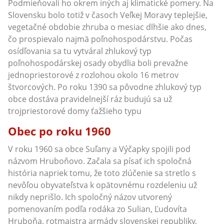
Podmieňovali ho okrem iných aj klimatické pomery. Na
Slovensku bolo totiž v časoch Veľkej Moravy teplejšie,
vegetačné obdobie zhruba o mesiac dlhšie ako dnes,
čo prospievalo najmä poľnohospodárstvu. Počas
osídľovania sa tu vytváral zhlukový typ
poľnohospodárskej osady obydlia boli prevažne
jednopriestorové z rozlohou okolo 16 metrov
štvorcových. Po roku 1390 sa pôvodne zhlukový typ
obce dostáva pravidelnejší ráz budujú sa už
trojpriestorové domy ťažšieho typu
Obec po roku 1960
V roku 1960 sa obce Suľany a Výčapky spojili pod
názvom Hruboňovo. Začala sa písať ich spoločná
história napriek tomu, že toto zlúčenie sa stretlo s
nevôľou obyvateľstva k opätovnému rozdeleniu už
nikdy neprišlo. Ich spoločný názov utvorený
pomenovaním podľa rodáka zo Sulian, Ľudovíta
Hruboňa, rotmajstra armády slovenskej republiky,