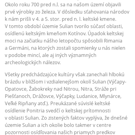
Okolo roku 700 pred n.l. sa na našom území objavili
prvé výrobky zo železa. V dôsledku sťahovania národov
k nám prišli v 4. a 5. stor. pred n. l. keltské kmene.
V tomto období územie Sulian tvorilo súčasť oblasti,
osídlenú keltským kmeňom Kotínov. Úpadok keltskej
moci na začiatku nášho letopočtu spôsobili Rimania
a Germáni, na ktorých zostali spomienky u nás nielen
v podobe mincí, ale aj iných významných
archeologických nálezov.
Všetky predchádzajúce kultúry však zanechali hlbokú
brázdu v bližšom i vzdialenejšom okolí Sulian (Výčapy-
Opatovce, Žabokreky nad Nitrou, Nitra, Stráže pri
Piešťanoch, Drážovce, Výčapky, Ludanice, Mlynárce,
Veľké Ripňany atď.). Preukázané súvislé keltské
osídlenie Ponitria svedčí o keltskej prítomnosti
v oblasti Sulian. Zo zistených faktov vyplýva, že dnešné
územie Sulian a ich okolie bolo takmer v centre
pozornosti osídľovania našich priamych predkov