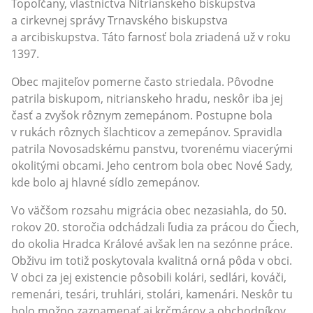
Topoľčany, vlastníctva Nitrianskeho biskupstva
a cirkevnej správy Trnavského biskupstva
a arcibiskupstva. Táto farnosť bola zriadená už v roku
1397.
Obec majiteľov pomerne často striedala. Pôvodne
patrila biskupom, nitrianskeho hradu, neskôr iba jej
časť a zvyšok rôznym zemepánom. Postupne bola
v rukách rôznych šlachticov a zemepánov. Spravidla
patrila Novosadskému panstvu, tvorenému viacerými
okolitými obcami. Jeho centrom bola obec Nové Sady,
kde bolo aj hlavné sídlo zemepánov.
Vo väčšom rozsahu migrácia obec nezasiahla, do 50.
rokov 20. storočia odchádzali ľudia za prácou do Čiech,
do okolia Hradca Králové avšak len na sezónne práce.
Obživu im totiž poskytovala kvalitná orná pôda v obci.
V obci za jej existencie pôsobili kolári, sedlári, kováči,
remenári, tesári, truhlári, stolári, kamenári. Neskôr tu
bolo možno zaznamenať aj krčmárov a obchodníkov.