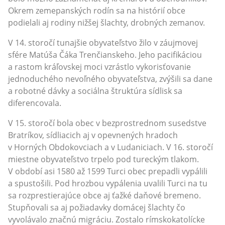
Okrem zemepanských rodín sa na histórií obce
podielali aj rodiny nižšej šlachty, drobných zemanov.
V 14. storočí tunajšie obyvateľstvo žilo v záujmovej
sfére Matúša Čáka Trenčianskeho. Jeho pacifikáciou
a rastom kráľovskej moci vzrástlo vykorisťovanie
jednoduchého nevoľného obyvateľstva, zvýšili sa dane
a robotné dávky a sociálna štruktúra sídlisk sa
diferencovala.
V 15. storočí bola obec v bezprostrednom susedstve
Bratríkov, sídliacich aj v opevnených hradoch
v Horných Obdokovciach a v Ludaniciach. V 16. storočí
miestne obyvateľstvo trpelo pod tureckým tlakom.
V období asi 1580 až 1599 Turci obec prepadli vypálili
a spustošili. Pod hrozbou vypálenia uvalili Turci na tu
sa rozprestierajúce obce aj ťažké daňové bremeno.
Stupňovali sa aj požiadavky domácej šlachty čo
vyvolávalo značnú migráciu. Zostalo rímskokatolícke