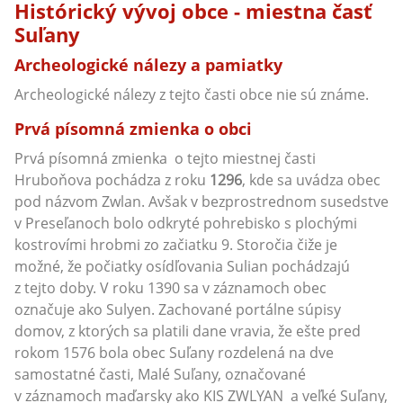
Histórický vývoj obce - miestna časť
Suľany
Archeologické nálezy a pamiatky
Archeologické nálezy z tejto časti obce nie sú známe.
Prvá písomná zmienka o obci
Prvá písomná zmienka o tejto miestnej časti
Hruboňova pochádza z roku
1296
, kde sa uvádza obec
pod názvom Zwlan. Avšak v bezprostrednom susedstve
v Preseľanoch bolo odkryté pohrebisko s plochými
kostrovími hrobmi zo začiatku 9. Storočia čiže je
možné, že počiatky osídľovania Sulian pochádzajú
z tejto doby. V roku 1390 sa v záznamoch obec
označuje ako Sulyen. Zachované portálne súpisy
domov, z ktorých sa platili dane vravia, že ešte pred
rokom 1576 bola obec Suľany rozdelená na dve
samostatné časti, Malé Suľany, označované
v záznamoch maďarsky ako KIS ZWLYAN a veľké Suľany,