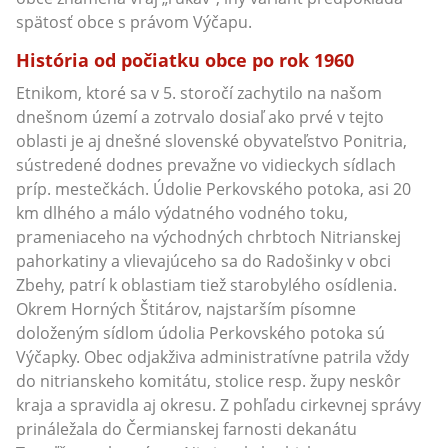
spätosť obce s právom Výčapu.
História od počiatku obce po rok 1960
Etnikom, ktoré sa v 5. storočí zachytilo na našom
dnešnom území a zotrvalo dosiaľ ako prvé v tejto
oblasti je aj dnešné slovenské obyvateľstvo Ponitria,
sústredené dodnes prevažne vo vidieckych sídlach
príp. mestečkách. Údolie Perkovského potoka, asi 20
km dlhého a málo výdatného vodného toku,
prameniaceho na východných chrbtoch Nitrianskej
pahorkatiny a vlievajúceho sa do Radošinky v obci
Zbehy, patrí k oblastiam tiež starobylého osídlenia.
Okrem Horných Štitárov, najstarším písomne
doloženým sídlom údolia Perkovského potoka sú
Výčapky. Obec odjakživa administratívne patrila vždy
do nitrianskeho komitátu, stolice resp. župy neskôr
kraja a spravidla aj okresu. Z pohľadu cirkevnej správy
prináležala do Čermianskej farnosti dekanátu