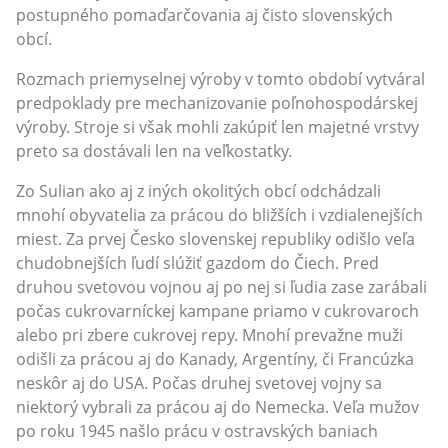
postupného pomaďarčovania aj čisto slovenských
obcí.
Rozmach priemyselnej výroby v tomto období vytváral
predpoklady pre mechanizovanie poľnohospodárskej
výroby. Stroje si však mohli zakúpiť len majetné vrstvy
preto sa dostávali len na veľkostatky.
Zo Sulian ako aj z iných okolitých obcí odchádzali
mnohí obyvatelia za prácou do bližších i vzdialenejších
miest. Za prvej Česko slovenskej republiky odišlo veľa
chudobnejších ľudí slúžiť gazdom do Čiech. Pred
druhou svetovou vojnou aj po nej si ľudia zase zarábali
počas cukrovarníckej kampane priamo v cukrovaroch
alebo pri zbere cukrovej repy. Mnohí prevažne muži
odišli za prácou aj do Kanady, Argentíny, či Francúzka
neskôr aj do USA. Počas druhej svetovej vojny sa
niektorý vybrali za prácou aj do Nemecka. Veľa mužov
po roku 1945 našlo prácu v ostravských baniach