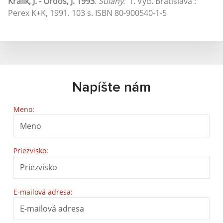
Králik, J. - Ordoš, J. 1993
. Suľany.
1. Vyd. Bratislava :
Perex K+K, 1991. 103 s. ISBN 80-900540-1-5
Napíšte nám
Meno:
Priezvisko:
E-mailová adresa: