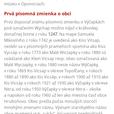
múzeu v Oponociach.
Prvá písomná zmienka o obci
Prvú doposiaľ známu písomnú zmienku o Výčapkách
pod označením Wychap možno nájsť v kráľovskej
donačnej listine z roku
1247
. Na mape Samuela
Mikovíniho z roku 1742 je uvedená ako Kiss Vitsap,
neskôr sa v písomných prameňoch spomína ako Kiss
Vycsáp v roku 1773 ako Malé Wiczapky v roku 1880 sú
uvádzané ako Klein Vicsap resp. obec označovaná ako
Malé Wyczapky, v roku 1880 nesie názov Wýčapky,
v roku 1869 Kis Vicsap v okrese Topoľčany, v rokoch
1880 až 1890 ako Kis Vicsáp, v rokoch 1900 až 1910 ako
Kis Vicsáp v rokoch 1921 až 1930 ako Výčapky v okrese
Nitra, od roku 1950 Výčapky v okrese Nitra – okolie
a napokon od roku 1960 už len ako miestna časť obce
Hruboňovo. Obec prešla počas minulých storočí
mnohými zmenami názvu. Význam starobylého názvu
obce znamená vraj „rukáv“, iný variant predpokladá