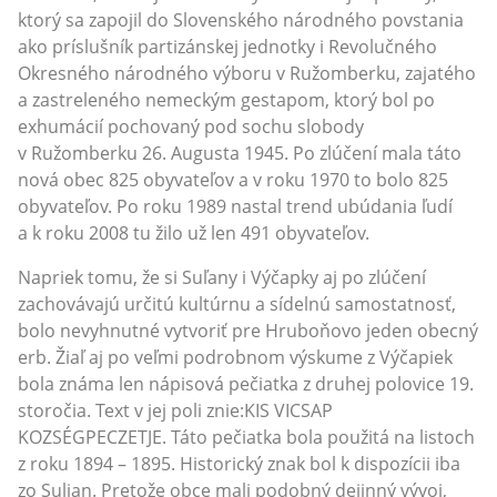
ktorý sa zapojil do Slovenského národného povstania
ako príslušník partizánskej jednotky i Revolučného
Okresného národného výboru v Ružomberku, zajatého
a zastreleného nemeckým gestapom, ktorý bol po
exhumácií pochovaný pod sochu slobody
v Ružomberku 26. Augusta 1945. Po zlúčení mala táto
nová obec 825 obyvateľov a v roku 1970 to bolo 825
obyvateľov. Po roku 1989 nastal trend ubúdania ľudí
a k roku 2008 tu žilo už len 491 obyvateľov.
Napriek tomu, že si Suľany i Výčapky aj po zlúčení
zachovávajú určitú kultúrnu a sídelnú samostatnosť,
bolo nevyhnutné vytvoriť pre Hruboňovo jeden obecný
erb. Žiaľ aj po veľmi podrobnom výskume z Výčapiek
bola známa len nápisová pečiatka z druhej polovice 19.
storočia. Text v jej poli znie:KIS VICSAP
KOZSÉGPECZETJE. Táto pečiatka bola použitá na listoch
z roku 1894 – 1895. Historický znak bol k dispozícii iba
zo Sulian. Pretože obce mali podobný dejinný vývoj,