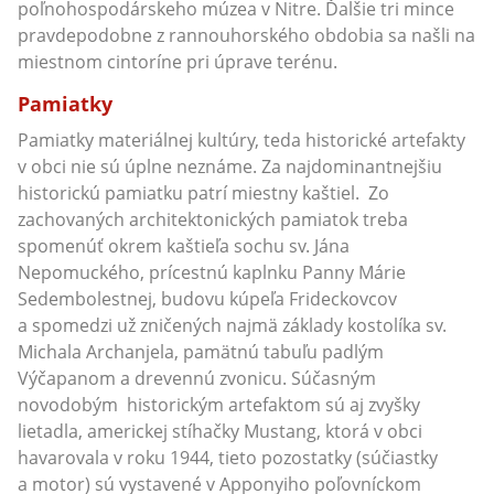
poľnohospodárskeho múzea v Nitre. Ďalšie tri mince
pravdepodobne z rannouhorského obdobia sa našli na
miestnom cintoríne pri úprave terénu.
Pamiatky
Pamiatky materiálnej kultúry, teda historické artefakty
v obci nie sú úplne neznáme. Za najdominantnejšiu
historickú pamiatku patrí miestny kaštiel. Zo
zachovaných architektonických pamiatok treba
spomenúť okrem kaštieľa sochu sv. Jána
Nepomuckého, prícestnú kaplnku Panny Márie
Sedembolestnej, budovu kúpeľa Frideckovcov
a spomedzi už zničených najmä základy kostolíka sv.
Michala Archanjela, pamätnú tabuľu padlým
Výčapanom a drevennú zvonicu. Súčasným
novodobým historickým artefaktom sú aj zvyšky
lietadla, americkej stíhačky Mustang, ktorá v obci
havarovala v roku 1944, tieto pozostatky (súčiastky
a motor) sú vystavené v Apponyiho poľovníckom