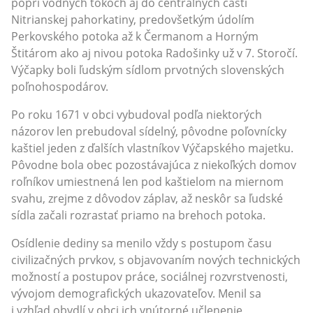
popri vodných tokoch aj do centrálnych častí
Nitrianskej pahorkatiny, predovšetkým údolím
Perkovského potoka až k Čermanom a Horným
Štitárom ako aj nivou potoka Radošinky už v 7. Storočí.
Výčapky boli ľudským sídlom prvotných slovenských
poľnohospodárov.
Po roku 1671 v obci vybudoval podľa niektorých
názorov len prebudoval sídelný, pôvodne poľovnícky
kaštiel jeden z ďalších vlastníkov Výčapského majetku.
Pôvodne bola obec pozostávajúca z niekoľkých domov
roľníkov umiestnená len pod kaštielom na miernom
svahu, zrejme z dôvodov záplav, až neskôr sa ľudské
sídla začali rozrastať priamo na brehoch potoka.
Osídlenie dediny sa menilo vždy s postupom času
civilizačných prvkov, s objavovaním nových technických
možností a postupov práce, sociálnej rozvrstvenosti,
vývojom demografických ukazovateľov. Menil sa
i vzhľad obydlí v obci ich vnútorné učlenenie