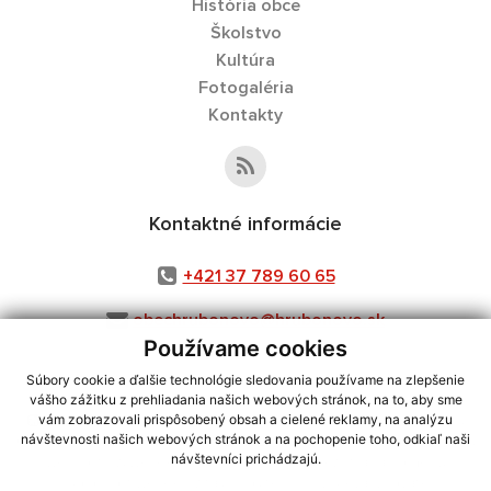
História obce
Školstvo
Kultúra
Fotogaléria
Kontakty
Kontaktné informácie
+421 37 789 60 65
obechrubonovo@hrubonovo.sk
Používame cookies
Súbory cookie a ďalšie technológie sledovania používame na zlepšenie
vášho zážitku z prehliadania našich webových stránok, na to, aby sme
využite možnosť získavania aktuálnych informácií s využitím RSS
,
vám zobrazovali prispôsobený obsah a cielené reklamy, na analýzu
CMS systém (redakčný) systém ECHELON 2,
návštevnosti našich webových stránok a na pochopenie toho, odkiaľ naši
Mapa stránok
,
web portál
,
návštevníci prichádzajú.
webhosting
,
webex.digital, s.r.o.
,
domény
,
registrácia domény
,
spoločnosť webex.digital, s.r.o.
,
technický prevádzkovateľ