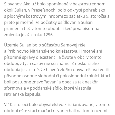
Slovanov. Ako už bolo spomínané v bezprostrednom
okolí Sulian, v Preseľanoch, bolo odkryté pohrebisko
s plochými kostrovými hrobmi zo začiatku 9. storočia a
preto je možné, že počiatky osídľovania Sulian
pramenia tiež v tomto období i keď prvá písomná
zmienka je až z roku 1296.
Územie Sulian bolo súčasťou Samovej ríše
a Pribinovho Nitrianskeho kniežatstva. Hmotné ani
písomné správy o existencii a živote v obci v tomto
období, z tých časov nie sú známe. Z neskoršieho
obdobia je zrejmé, že hlavnú zložku obyvateľstva tvorili
pôvodne osobne slobodní či poloslobodní roľníci, ktorí
boli postupne znevoľňovaní a obec sa tak neskôr
sformovala v poddanské sídlo, ktoré vlastnila
Nitrianska kapitula.
V 10. storočí bolo obyvateľstvo kristianizované, v tomto
období ešte starí maďari nezanechali na tomto území