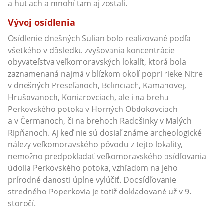
a hutiach a mnohí tam aj zostali.
Vývoj osídlenia
Osídlenie dnešných Sulian bolo realizované podľa
všetkého v dôsledku zvyšovania koncentrácie
obyvateľstva veľkomoravských lokalít, ktorá bola
zaznamenaná najmä v blízkom okolí popri rieke Nitre
v dnešných Preseľanoch, Belinciach, Kamanovej,
Hrušovanoch, Koniarovciach, ale i na brehu
Perkovského potoka v Horných Obdokovciach
a v Čermanoch, či na brehoch Radošinky v Malých
Ripňanoch. Aj keď nie sú dosiaľ známe archeologické
nálezy veľkomoravského pôvodu z tejto lokality,
nemožno predpokladať veľkomoravského osídľovania
údolia Perkovského potoka, vzhľadom na jeho
prírodné danosti úplne vylúčiť. Doosídľovanie
stredného Poperkovia je totiž dokladované už v 9.
storočí.