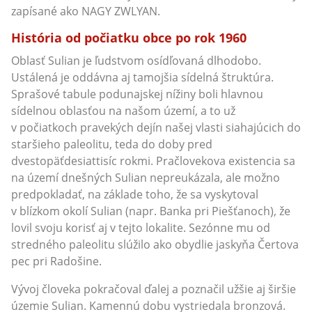
zapísané ako NAGY ZWLYAN.
História od počiatku obce po rok 1960
Oblasť Sulian je ľudstvom osídľovaná dlhodobo.
Ustálená je oddávna aj tamojšia sídelná štruktúra.
Sprašové tabule podunajskej nížiny boli hlavnou
sídelnou oblasťou na našom území, a to už
v počiatkoch pravekých dejín našej vlasti siahajúcich do
staršieho paleolitu, teda do doby pred
dvestopäťdesiattisíc rokmi. Pračlovekova existencia sa
na území dnešných Sulian nepreukázala, ale možno
predpokladať, na základe toho, že sa vyskytoval
v blízkom okolí Sulian (napr. Banka pri Piešťanoch), že
lovil svoju korisť aj v tejto lokalite. Sezónne mu od
stredného paleolitu slúžilo ako obydlie jaskyňa Čertova
pec pri Radošine.
Vývoj človeka pokračoval ďalej a poznačil užšie aj širšie
územie Sulian. Kamennú dobu vystriedala bronzová.