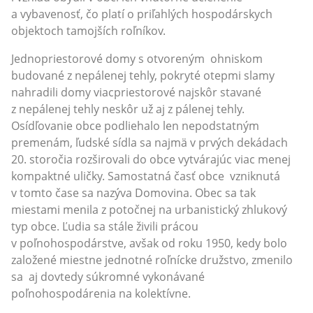
a vybavenosť, čo platí o priľahlých hospodárskych
objektoch tamojších roľníkov.
Jednopriestorové domy s otvoreným ohniskom
budované z nepálenej tehly, pokryté otepmi slamy
nahradili domy viacpriestorové najskôr stavané
z nepálenej tehly neskôr už aj z pálenej tehly.
Osídľovanie obce podliehalo len nepodstatným
premenám, ľudské sídla sa najmä v prvých dekádach
20. storočia rozširovali do obce vytvárajúc viac menej
kompaktné uličky. Samostatná časť obce vzniknutá
v tomto čase sa nazýva Domovina. Obec sa tak
miestami menila z potočnej na urbanistický zhlukový
typ obce. Ľudia sa stále živili prácou
v poľnohospodárstve, avšak od roku 1950, kedy bolo
založené miestne jednotné roľnícke družstvo, zmenilo
sa aj dovtedy súkromné vykonávané
poľnohospodárenia na kolektívne.