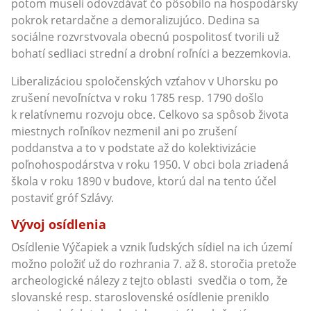
potom museli odovzdávať čo pôsobilo na hospodársky
pokrok retardačne a demoralizujúco. Dedina sa
sociálne rozvrstvovala obecnú pospolitosť tvorili už
bohatí sedliaci strední a drobní roľníci a bezzemkovia.
Liberalizáciou spoločenských vzťahov v Uhorsku po
zrušení nevoľníctva v roku 1785 resp. 1790 došlo
k relatívnemu rozvoju obce. Celkovo sa spôsob života
miestnych roľníkov nezmenil ani po zrušení
poddanstva a to v podstate až do kolektivizácie
poľnohospodárstva v roku 1950. V obci bola zriadená
škola v roku 1890 v budove, ktorú dal na tento účel
postaviť gróf Szlávy.
Vývoj osídlenia
Osídlenie Výčapiek a vznik ľudských sídiel na ich území
možno položiť už do rozhrania 7. až 8. storočia pretože
archeologické nálezy z tejto oblasti svedčia o tom, že
slovanské resp. staroslovenské osídlenie preniklo