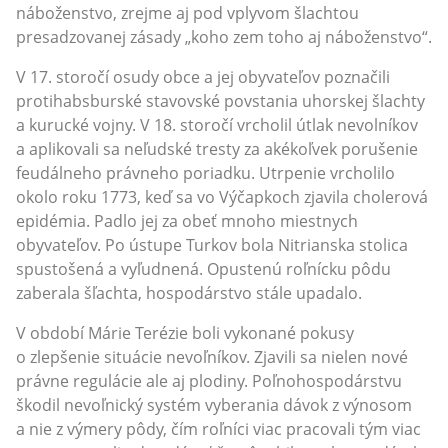
náboženstvo, zrejme aj pod vplyvom šlachtou
presadzovanej zásady „koho zem toho aj náboženstvo“.
V 17. storočí osudy obce a jej obyvateľov poznačili
protihabsburské stavovské povstania uhorskej šlachty
a kurucké vojny. V 18. storočí vrcholil útlak nevolníkov
a aplikovali sa neľudské tresty za akékoľvek porušenie
feudálneho právneho poriadku. Utrpenie vrcholilo
okolo roku 1773, keď sa vo Výčapkoch zjavila cholerová
epidémia. Padlo jej za obeť mnoho miestnych
obyvateľov. Po ústupe Turkov bola Nitrianska stolica
spustošená a vyľudnená. Opustenú roľnícku pôdu
zaberala šľachta, hospodárstvo stále upadalo.
V období Márie Terézie boli vykonané pokusy
o zlepšenie situácie nevoľníkov. Zjavili sa nielen nové
právne regulácie ale aj plodiny. Poľnohospodárstvu
škodil nevoľnický systém vyberania dávok z výnosom
a nie z výmery pôdy, čím roľníci viac pracovali tým viac