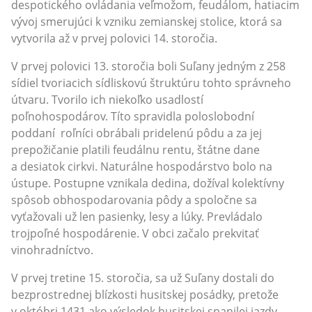
despotického ovládania veľmožom, feudálom, hatiacim
vývoj smerujúci k vzniku zemianskej stolice, ktorá sa
vytvorila až v prvej polovici 14. storočia.
V prvej polovici 13. storočia boli Suľany jedným z 258
sídiel tvoriacich sídliskovú štruktúru tohto správneho
útvaru. Tvorilo ich niekoľko usadlostí
poľnohospodárov. Títo spravidla poloslobodní
poddaní roľníci obrábali pridelenú pôdu a za jej
prepožičanie platili feudálnu rentu, štátne dane
a desiatok cirkvi. Naturálne hospodárstvo bolo na
ústupe. Postupne vznikala dedina, dožíval kolektívny
spôsob obhospodarovania pôdy a spoločne sa
vyťažovali už len pasienky, lesy a lúky. Prevládalo
trojpoľné hospodárenie. V obci začalo prekvitať
vinohradníctvo.
V prvej tretine 15. storočia, sa už Suľany dostali do
bezprostrednej blízkosti husitskej posádky, pretože
v októbri 1431 ako výsledok husitskej spanilej jazdy