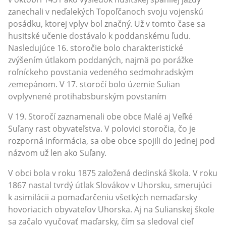
zanechali v neďalekých Topoľčanoch svoju vojenskú
posádku, ktorej vplyv bol značný. Už v tomto čase sa
husitské učenie dostávalo k poddanskému ľudu.
Nasledujúce 16. storočie bolo charakteristické
zvýšením útlakom poddaných, najmä po porážke
roľníckeho povstania vedeného sedmohradským
zemepánom. V 17. storočí bolo územie Sulian
ovplyvnené protihabsburským povstaním
V 19. Storočí zaznamenali obe obce Malé aj Veľké
Suľany rast obyvateľstva. V polovici storočia, čo je
rozporná informácia, sa obe obce spojili do jednej pod
názvom už len ako Suľany.
V obci bola v roku 1875 založená dedinská škola. V roku
1867 nastal tvrdý útlak Slovákov v Uhorsku, smerujúci
k asimilácii a pomaďarčeniu všetkých nemaďarsky
hovoriacich obyvateľov Uhorska. Aj na Sulianskej škole
sa začalo vyučovať maďarsky, čím sa sledoval cieľ