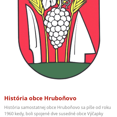
História obce Hruboňovo
História samostatnej obce Hruboňovo sa píše od roku
1960 kedy, boli spojené dve susedné obce Výčapky