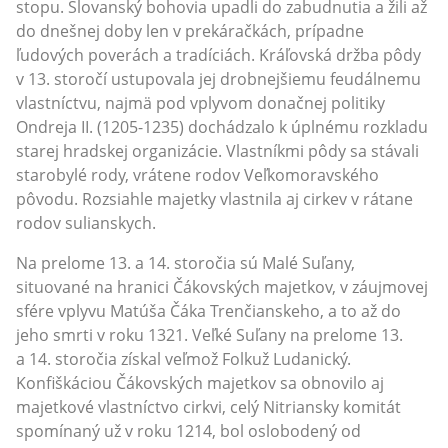
stopu. Slovanský bohovia upadli do zabudnutia a žili až
do dnešnej doby len v prekáračkách, prípadne
ľudových poverách a tradíciách. Kráľovská držba pôdy
v 13. storočí ustupovala jej drobnejšiemu feudálnemu
vlastníctvu, najmä pod vplyvom donačnej politiky
Ondreja II. (1205-1235) dochádzalo k úplnému rozkladu
starej hradskej organizácie. Vlastníkmi pôdy sa stávali
starobylé rody, vrátene rodov Veľkomoravského
pôvodu. Rozsiahle majetky vlastnila aj cirkev v rátane
rodov sulianskych.
Na prelome 13. a 14. storočia sú Malé Suľany,
situované na hranici Čákovských majetkov, v záujmovej
sfére vplyvu Matúša Čáka Trenčianskeho, a to až do
jeho smrti v roku 1321. Veľké Suľany na prelome 13.
a 14. storočia získal veľmož Folkuž Ludanický.
Konfiškáciou Čákovských majetkov sa obnovilo aj
majetkové vlastníctvo cirkvi, celý Nitriansky komitát
spomínaný už v roku 1214, bol oslobodený od