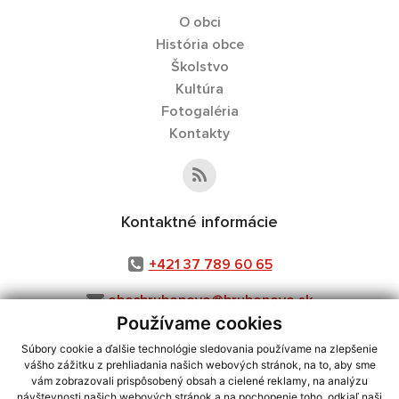
O obci
História obce
Školstvo
Kultúra
Fotogaléria
Kontakty
Kontaktné informácie
+421 37 789 60 65
obechrubonovo@hrubonovo.sk
Používame cookies
Súbory cookie a ďalšie technológie sledovania používame na zlepšenie
vášho zážitku z prehliadania našich webových stránok, na to, aby sme
využite možnosť získavania aktuálnych informácií s využitím RSS
,
vám zobrazovali prispôsobený obsah a cielené reklamy, na analýzu
CMS systém (redakčný) systém ECHELON 2,
návštevnosti našich webových stránok a na pochopenie toho, odkiaľ naši
Mapa stránok
,
web portál
,