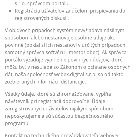
s.r.o. správcom portálu.
Registrácia užívateľov za účelom prispievania do
registrovaných diskusií.
V obidvoch prípadoch systém nevyžiadava násilnym
spôsobom alebo nestanovuje osobné údaje ako
povinné (pokiaľ si ich nestanoví v určitých prípadoch
samotný správca softvéru - mesto/ obec). Ak správca
portálu vyžaduje vyplnenie povinných údajov, ktoré
môžu byť v nesúlade so Zákonom o ochrane osobných
dát, naša spoločnosť webex.digital s.r.o. sa od takto
zozbieraných informácii dištancuje.
Všetky údaje, ktoré sú zhromažďované, vypĺňa
návštevník pri registrácii dobrovoľne. Údaje
zaregistrovaných užívateľov nijakým spôsobom
neposkytujeme a sú súčasťou bezpečnostného
programu.
Kontakt na technického prevádzkovateľa webovej