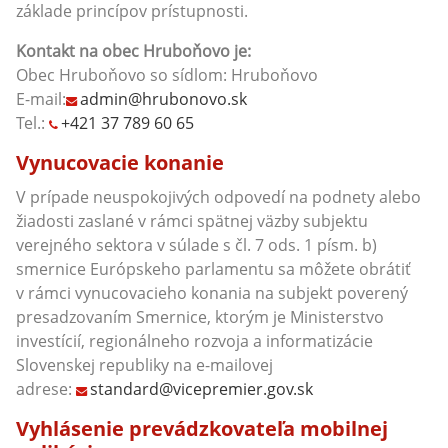
základe princípov prístupnosti.
Kontakt na obec
Hruboňovo
je:
Obec Hruboňovo so sídlom: Hruboňovo
E-mail:
admin@hrubonovo.sk
Tel.:
+421 37 789 60 65
Vynucovacie konanie
V prípade neuspokojivých odpovedí na podnety alebo
žiadosti zaslané v rámci spätnej väzby subjektu
verejného sektora v súlade s čl. 7 ods. 1 písm. b)
smernice Európskeho parlamentu sa môžete obrátiť
v rámci vynucovacieho konania na subjekt poverený
presadzovaním Smernice, ktorým je Ministerstvo
investícií, regionálneho rozvoja a informatizácie
Slovenskej republiky na e-mailovej
adrese:
standard@vicepremier.gov.sk
Vyhlásenie prevádzkovateľa mobilnej