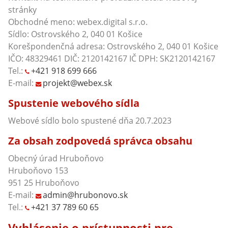
stránky
Obchodné meno: webex.digital s.r.o.
Sídlo: Ostrovského 2, 040 01 Košice
Korešpondenčná adresa: Ostrovského 2, 040 01 Košice
IČO: 48329461 DIČ: 2120142167 IČ DPH: SK2120142167
Tel.:
+421 918 699 666
E-mail:
projekt@webex.sk
Spustenie webového sídla
Webové sídlo bolo spustené dňa 20.7.2023
Za obsah zodpovedá správca obsahu
Obecný úrad Hruboňovo
Hruboňovo 153
951 25 Hruboňovo
E-mail:
admin@hrubonovo.sk
Tel.:
+421 37 789 60 65
Vyhlásenie o prístupnosti pre