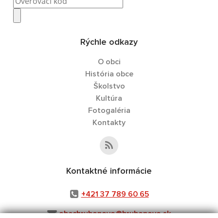
Rýchle odkazy
O obci
História obce
Školstvo
Kultúra
Fotogaléria
Kontakty
Kontaktné informácie
+421 37 789 60 65
obechrubonovo@hrubonovo.sk