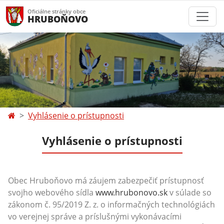
Oficiálne stránky obce
HRUBOŇOVO
Vyhlásenie o prístupnosti
Vyhlásenie o prístupnosti
Obec Hruboňovo má záujem zabezpečiť prístupnosť
svojho webového sídla
www.hrubonovo.sk
v súlade so
zákonom č. 95/2019 Z. z. o informačných technológiách
vo verejnej správe a príslušnými vykonávacími