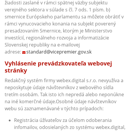
žiadosti zaslané v rámci spätnej väzby subjektu
verejného sektora v súlade s čl. 7 ods. 1 písm. b)
smernice Európskeho parlamentu sa môžete obrátiť v
rámci vynucovacieho konania na subjekt poverený
presadzovaním Smernice, ktorým je Ministerstvo
investícií, regionálneho rozvoja a informatizácie
Slovenskej republiky na e-mailovej
adrese:
standard@vicepremier.gov.sk
Vyhlásenie prevádzkovateľa webovej
stránky
Redakčný systém firmy webex.digital s.r.o. nevyužíva a
neposkytuje údaje návštevníkov z webového sídla
tretím osobám. Tak isto ich nepredá alebo neponúkne
na iné komerčné údaje.Osobné údaje návštevníkov
webu sú zaznamenávané v týchto prípadoch:
Registrácia úžívateľov za účelom odoberania
infomailov, odosielaných zo systému webex.digital,