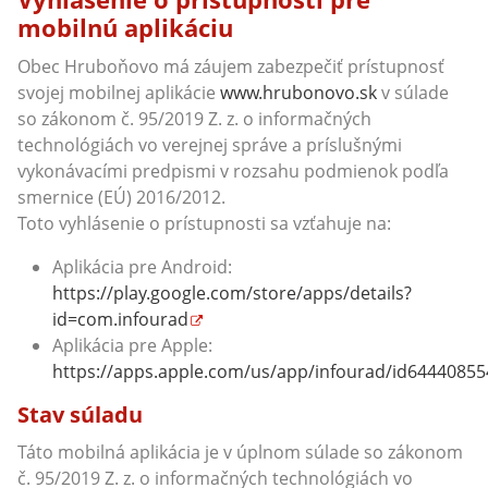
mobilnú aplikáciu
Obec Hruboňovo má záujem zabezpečiť prístupnosť
svojej mobilnej aplikácie
www.hrubonovo.sk
v súlade
so zákonom č. 95/2019 Z. z. o informačných
technológiách vo verejnej správe a príslušnými
vykonávacími predpismi v rozsahu podmienok podľa
smernice (EÚ) 2016/2012.
Toto vyhlásenie o prístupnosti sa vzťahuje na:
Aplikácia pre Android:
https://play.google.com/store/apps/details?
id=com.infourad
Aplikácia pre Apple:
https://apps.apple.com/us/app/infourad/id64440855
Stav súladu
Táto mobilná aplikácia je v úplnom súlade so zákonom
č. 95/2019 Z. z. o informačných technológiách vo