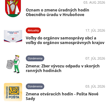
03. AUG 2026
Ako vybaviť
Oznam o zmene úradných hodín
Obecného úradu v Hruboňove
025
17. JÚL 2026
Aktuality
Voľby do orgánov samosprávy obcí a
voľby do orgánov samosprávnych krajov
025
07. JÚL 2026
Oznámenia
Zmena: Zber vývozu odpadu v skorých
ranných hodinách
025
03. JÚL 2026
Oznámenia
Zmena otváracích hodín - Pošta Nové
Sady