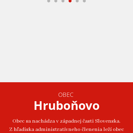
OBEC
Hruboňovo
Obec sa nachádza v západnej časti Slovenska.
Z hľadiska administratívneho členenia leží obec