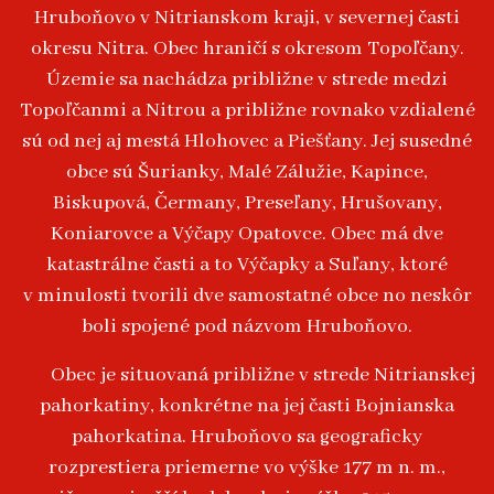
Hruboňovo v Nitrianskom kraji, v severnej časti
okresu Nitra. Obec hraničí s okresom Topoľčany.
Územie sa nachádza približne v strede medzi
Topoľčanmi a Nitrou a približne rovnako vzdialené
sú od nej aj mestá Hlohovec a Piešťany. Jej susedné
obce sú Šurianky, Malé Zálužie, Kapince,
Biskupová, Čermany, Preseľany, Hrušovany,
Koniarovce a Výčapy Opatovce. Obec má dve
katastrálne časti a to Výčapky a Suľany, ktoré
v minulosti tvorili dve samostatné obce no neskôr
boli spojené pod názvom Hruboňovo.
Obec je situovaná približne v strede Nitrianskej
pahorkatiny, konkrétne na jej časti Bojnianska
pahorkatina. Hruboňovo sa geograficky
rozprestiera priemerne vo výške 177 m n. m.,