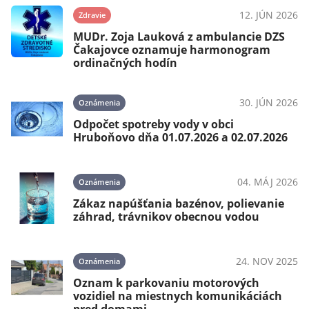
025
12. JÚN 2026
Zdravie
MUDr. Zoja Lauková z ambulancie DZS
Čakajovce oznamuje harmonogram
ordinačných hodín
024
30. JÚN 2026
Oznámenia
Odpočet spotreby vody v obci
Hruboňovo dňa 01.07.2026 a 02.07.2026
024
04. MÁJ 2026
Oznámenia
Zákaz napúšťania bazénov, polievanie
záhrad, trávnikov obecnou vodou
024
24. NOV 2025
Oznámenia
OV
Oznam k parkovaniu motorových
vozidiel na miestnych komunikáciách