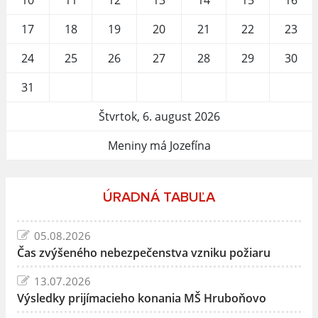
17
18
19
20
21
22
23
24
25
26
27
28
29
30
31
Štvrtok, 6. august 2026
Meniny má Jozefína
ÚRADNÁ TABUĽA
05.08.2026
Čas zvýšeného nebezpečenstva vzniku požiaru
13.07.2026
Výsledky prijímacieho konania MŠ Hruboňovo