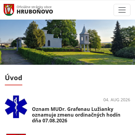
Oficiálne stránky obce
HRUBOŇOVO
Úvod
026
04. AUG 2026
OznámeniaZdravie
Oznam MUDr. Grafenau Lužianky
oznamuje zmenu ordinačných hodín
dňa 07.08.2026
025