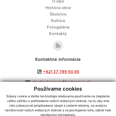
O obci
História obce
Školstvo
Kultúra
Fotogaléria
Kontakty
Kontaktné informácie
+421 37 789 60 65
obechrubonovo@hrubonovo.sk
Používame cookies
Súbory cookie a ďalšie technológie sledovania používame na zlepšenie
vášho zážitku z prehliadania našich webových stránok, na to, aby sme
využite možnosť získavania aktuálnych informácií s využitím RSS
,
vám zobrazovali prispôsobený obsah a cielené reklamy, na analýzu
návštevnosti našich webových stránok a na pochopenie toho, odkiaľ naši
CMS systém (redakčný) systém ECHELON 2,
Mapa stránok
,
web portál
,
návštevníci prichádzajú.
webhosting
,
webex.digital, s.r.o.
,
domény
,
registrácia domény
,