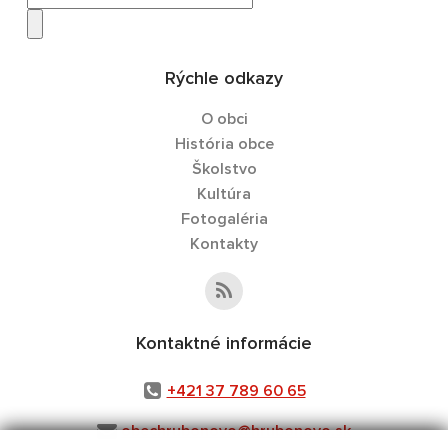
Rýchle odkazy
O obci
História obce
Školstvo
Kultúra
Fotogaléria
Kontakty
Kontaktné informácie
+421 37 789 60 65
obechrubonovo@hrubonovo.sk