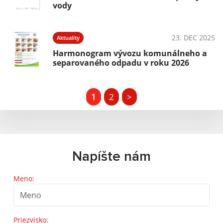
vody
23. DEC 2025
Aktuality
Harmonogram vývozu komunálneho a
separovaného odpadu v roku 2026
1
2
>
Napíšte nám
Meno:
Priezvisko: