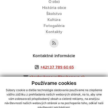
O obci
História obce
Školstvo
Kultúra
Fotogaléria
Kontakty
Kontaktné informácie
+421 37 789 60 65
obechrubonovo@hrubonovo.sk
Používame cookies
Súbory cookie a ďalšie technológie sledovania používame na zlepšenie
vášho zážitku z prehliadania našich webových stránok, na to, aby sme
využite možnosť získavania aktuálnych informácií s využitím RSS
,
vám zobrazovali prispôsobený obsah a cielené reklamy, na analýzu
CMS systém (redakčný) systém ECHELON 2,
návštevnosti našich webových stránok a na pochopenie toho, odkiaľ naši
Mapa stránok
,
web portál
,
návštevníci prichádzajú.