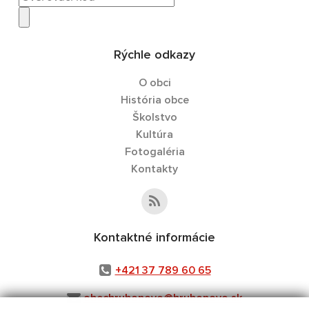
Rýchle odkazy
O obci
História obce
Školstvo
Kultúra
Fotogaléria
Kontakty
Kontaktné informácie
+421 37 789 60 65
obechrubonovo@hrubonovo.sk