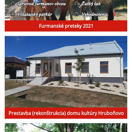
Furmanské preteky 2021
Prestavba (rekonštrukcia) domu kultúry Hruboňovo