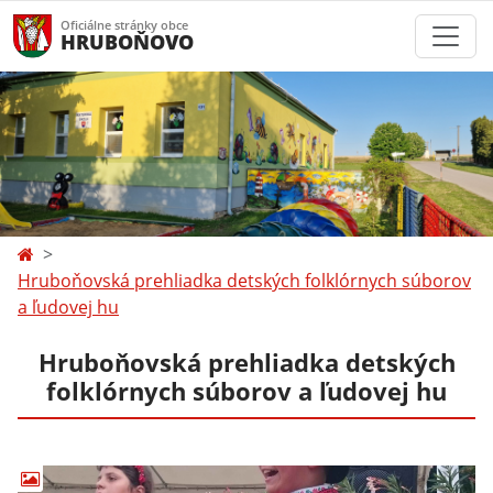
Oficiálne stránky obce
HRUBOŇOVO
Hruboňovská prehliadka detských folklórnych súborov
a ľudovej hu
Hruboňovská prehliadka detských
folklórnych súborov a ľudovej hu