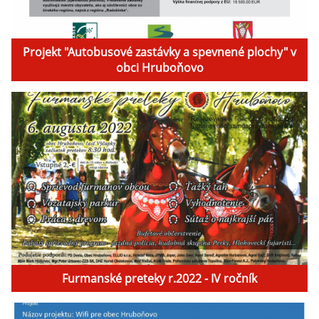
Projekt "Autobusové zastávky a spevnené plochy" v
obci Hruboňovo
Furmanské preteky r.2022 - IV ročník