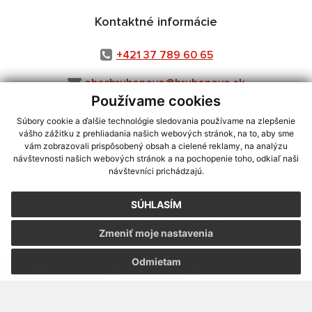
Kontaktné informácie
+421 37 789 60 65
obechrubonovo@hrubonovo.sk
Používame cookies
Súbory cookie a ďalšie technológie sledovania používame na zlepšenie
vášho zážitku z prehliadania našich webových stránok, na to, aby sme
využite možnosť získavania aktuálnych informácií s využitím RSS
,
vám zobrazovali prispôsobený obsah a cielené reklamy, na analýzu
CMS systém (redakčný) systém ECHELON 2,
Mapa stránok
,
web portál
,
návštevnosti našich webových stránok a na pochopenie toho, odkiaľ naši
návštevníci prichádzajú.
webhosting
,
webex.digital, s.r.o.
,
domény
,
registrácia domény
,
spoločnosť webex.digital, s.r.o.
,
technický prevádzkovateľ
SÚHLASÍM
Posledná aktualizácia:
10.08.2026
Zmeniť moje nastavenia
Vytlačiť stránku
|
Vyhlásenie o prístupnosti
Autorské práva
|
Cookies
Odmietam
webdesign
|