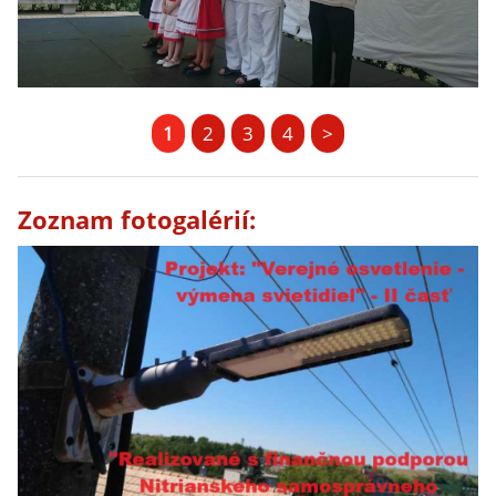
1
2
3
4
>
Zoznam fotogalérií: