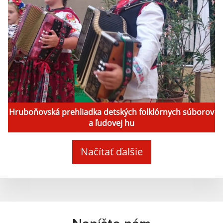
Hruboňovská prehliadka detských folklórnych súborov
a ľudovej hu
Načítať ďalšie