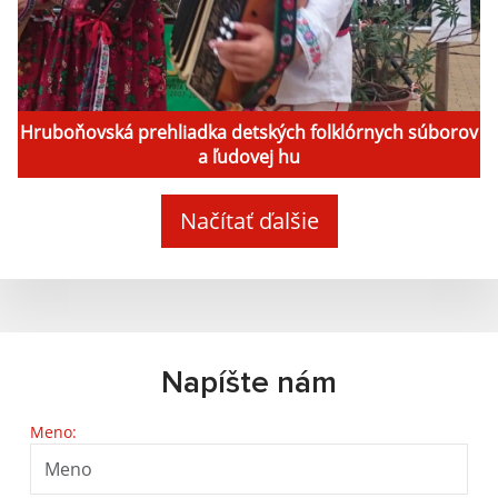
Hruboňovská prehliadka detských folklórnych súborov
a ľudovej hu
Načítať ďalšie
Napíšte nám
Meno: