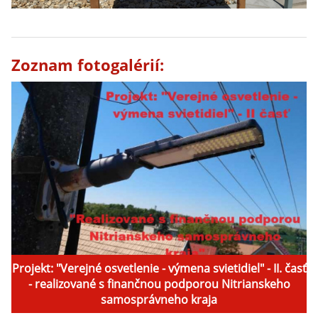
Zoznam fotogalérií:
Projekt: "Verejné osvetlenie - výmena svietidiel" - II. časť
- realizované s finančnou podporou Nitrianskeho
samosprávneho kraja