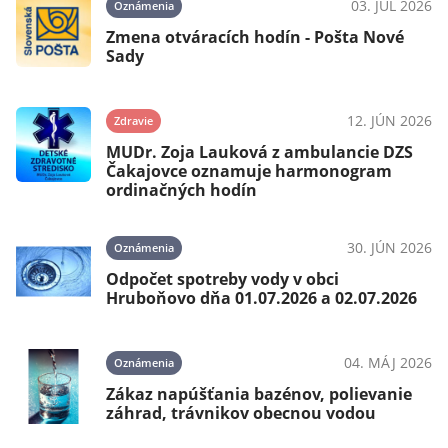
03. JÚL 2026
Oznámenia
Zmena otváracích hodín - Pošta Nové
Sady
12. JÚN 2026
Zdravie
MUDr. Zoja Lauková z ambulancie DZS
Čakajovce oznamuje harmonogram
ordinačných hodín
30. JÚN 2026
Oznámenia
Odpočet spotreby vody v obci
Hruboňovo dňa 01.07.2026 a 02.07.2026
04. MÁJ 2026
Oznámenia
Zákaz napúšťania bazénov, polievanie
záhrad, trávnikov obecnou vodou