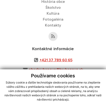
História obce
Školstvo
Kultúra
Fotogaléria
Kontakty
Kontaktné informácie
+421 37 789 60 65
obechrubonovo@hrubonovo.sk
Používame cookies
Súbory cookie a ďalšie technológie sledovania používame na zlepšenie
vášho zážitku z prehliadania našich webových stránok, na to, aby sme
využite možnosť získavania aktuálnych informácií s využitím RSS
,
vám zobrazovali prispôsobený obsah a cielené reklamy, na analýzu
CMS systém (redakčný) systém ECHELON 2,
návštevnosti našich webových stránok a na pochopenie toho, odkiaľ naši
Mapa stránok
,
web portál
,
návštevníci prichádzajú.
webhosting
,
webex.digital, s.r.o.
,
domény
,
registrácia domény
,
spoločnosť webex.digital, s.r.o.
,
technický prevádzkovateľ